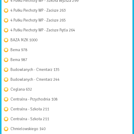
4 Pułku Piechoty WP - Szkoła Wyższa
299
4 Pułku Piechoty WP - Zacisze
263
4 Pułku Piechoty WP - Zacisze
265
4 Pułku Piechoty WP - Zacisze Pętla
264
BAZA MZK
1000
Bema
978
Bema
987
Budowlanych - Cmentarz
135
Budowlanych - Cmentarz
244
Ceglana
632
Centralna - Przychodnia
108
Centralna - Szkoła
211
Centralna - Szkoła
211
Chmielowskiego
140